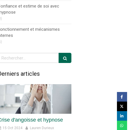
onfiance et estime de soi avec
'hypnose
3)
onctionnement et mécanismes
nternes
5)
echercher
Derniers articles
Crise d'angoisse et hypnose
15 Oct 2024
Lauren Durieux