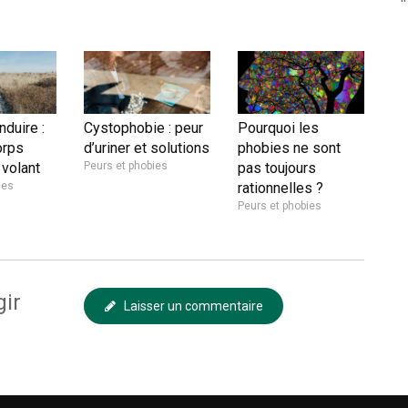
duire :
Cystophobie : peur
Pourquoi les
orps
d’uriner et solutions
phobies ne sont
 volant
Peurs et phobies
pas toujours
ies
rationnelles ?
Peurs et phobies
gir
Laisser un commentaire