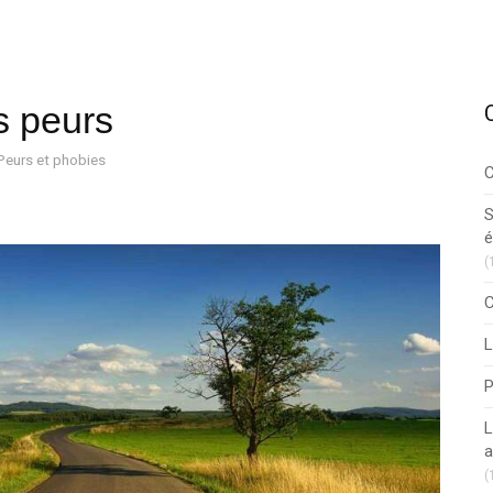
s peurs
Peurs et phobies
C
S
é
(
C
L
P
L
a
(