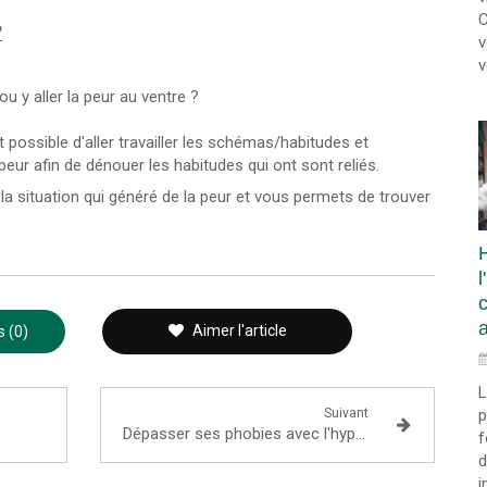
C
?
v
v
ou y aller la peur au ventre ?
 possible d'aller travailler les schémas/habitudes et
ur afin de dénouer les habitudes qui ont sont reliés.
la situation qui généré de la peur et vous permets de trouver
l
a
Aimer l'article
 (0)
L
Suivant
p
Dépasser ses phobies avec l'hypnose à Lyon 2
f
d
i