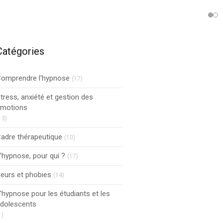
Catégories
omprendre l'hypnose
(17)
tress, anxiété et gestion des
motions
13)
adre thérapeutique
(10)
'hypnose, pour qui ?
(17)
eurs et phobies
(14)
'hypnose pour les étudiants et les
dolescents
1)