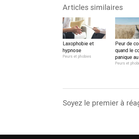
Articles similaires
Laxophobie et
Peur de con
hypnose
quand le c
Peurs et phobies
panique au
Peurs et phob
Soyez le premier à réa