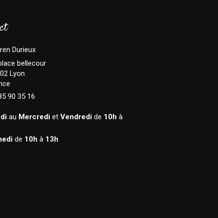
ct
ren Durieux
place bellecour
02
Lyon
nce
85 90 35 16
di
au
Mercredi
et
Vendredi
de
10h
à
edi
de
10h
à
13h