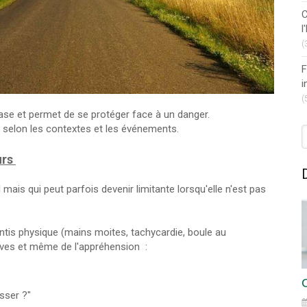
C
l
(
F
i
(
base et permet de se protéger face à un danger.
 selon les contextes et les événements.
R
urs
ais qui peut parfois devenir limitante lorsqu'elle n'est pas
ntis physique (mains moites, tachycardie, boule au
ives et même de l'appréhension :
asser ?"