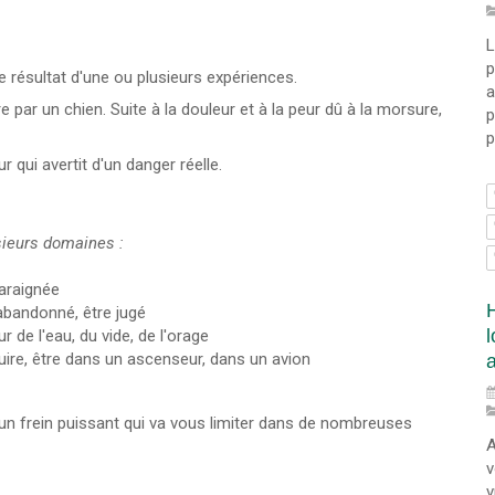
L
p
le résultat d'une ou plusieurs expériences.
par un chien. Suite à la douleur et à la peur dû à la morsure,
p
p
r qui avertit d'un danger réelle.
sieurs domaines :
 araignée
 abandonné, être jugé
r de l'eau, du vide, de l'orage
duire, être dans un ascenseur, dans un avion
 un frein puissant qui va vous limiter dans de nombreuses
A
v
v