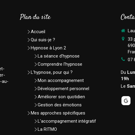
Plan du site
Conta
Lau
Accueil
33 
Qui suis-je ?
690
Hypnose à Lyon 2
Fra
La séance d'hypnose
07 
Comprendre l'hypnose
et-
L'hypnose, pour qui ?
Du
Lun
er-
19h
Mon accompagnement
e-au-
Le
Sam
Développement personnel
Améliorer son quotidien
Gestion des émotions
Mes approches spécifiques
L'accompagnement intégratif
La RITMO