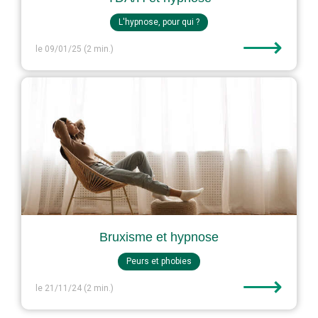
L'hypnose, pour qui ?
⟶
le 09/01/25
(2 min.)
Bruxisme et hypnose
Peurs et phobies
⟶
le 21/11/24
(2 min.)