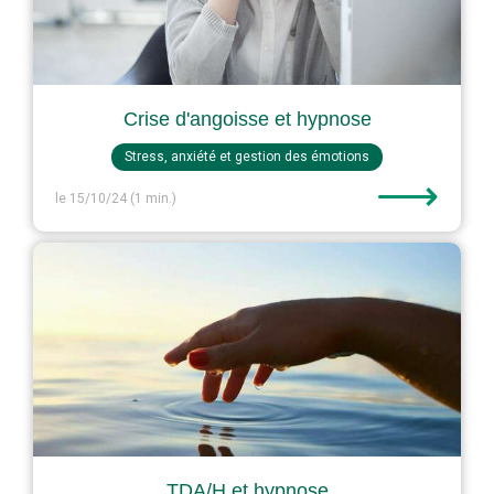
Crise d'angoisse et hypnose
Stress, anxiété et gestion des émotions
⟶
le 15/10/24
(1 min.)
TDA/H et hypnose