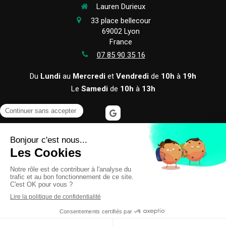
Lauren Durieux
33 place bellecour
69002
Lyon
France
07 85 90 35 16
Du
Lundi
au
Mercredi
et
Vendredi
de
10h
à
19h
Le
Samedi
de
10h
à
13h
©2024 Lauren Durieux - Hypnothérapie
Plan du site
Mentions légales et CGV
Prendre RDV en ligne