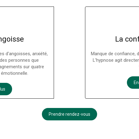
angoisse
La conf
es d'angoisses, anxiété,
Manque de confiance, do
é des personnes que
L’hypnose agit directe
agnements sur quatre
n émotionnelle.
En
lus
Prendre rendez-vous