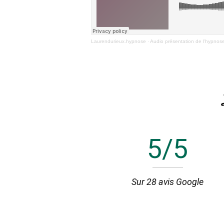
Laurendurieux.hypnose
·
Audio présentation de l'hypnos
5
/5
Sur 28 avis Google