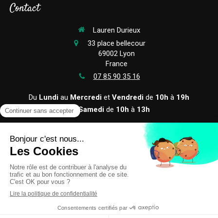
Contact
Lauren Durieux
33 place bellecour
69002
Lyon
France
07 85 90 35 16
Du
Lundi
au
Mercredi
et
Vendredi
de
10h
à
19h
Le
Samedi
de
10h
à
13h
©2024 Lauren Durieux - Hypnothérapie
Plan du site
Prendre RDV en ligne
Mentions légales et CGV