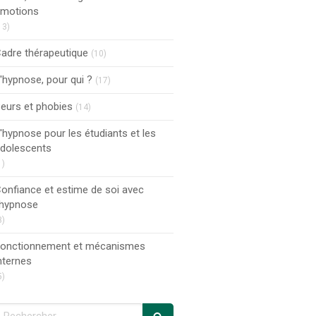
motions
13)
adre thérapeutique
(10)
'hypnose, pour qui ?
(17)
eurs et phobies
(14)
'hypnose pour les étudiants et les
dolescents
1)
onfiance et estime de soi avec
'hypnose
3)
onctionnement et mécanismes
nternes
5)
echercher