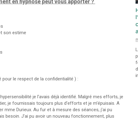
ent en hypnose peut vous apporter ?
l
es
a
et son estime
L
ns
p
f
d
i
our le respect de la confidentialité ) :
ypersensibilité je l’avais déjà identifié. Malgré mes efforts, je
ier, je fournissais toujours plus d’efforts et je m’épuisais. A
lter mme Durieux. Au fur et à mesure des séances, j’ai pu
vais besoin. J’ai pu avoir un nouveau fonctionnement, plus