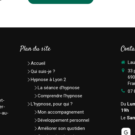
Plan du site
Conta
Lau
Accueil
33 
Qui suis-je ?
690
Hypnose à Lyon 2
Fra
La séance d'hypnose
07 
Comprendre l'hypnose
et-
L'hypnose, pour qui ?
Du
Lun
er-
19h
Mon accompagnement
e-au-
Le
Sam
Développement personnel
Améliorer son quotidien