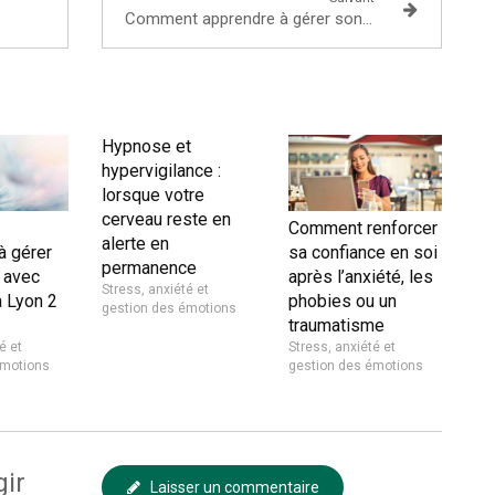
Comment apprendre à gérer son stress avec l'hypnose à Lyon 2 ?
Hypnose et
hypervigilance :
lorsque votre
cerveau reste en
Comment renforcer
alerte en
à gérer
sa confiance en soi
permanence
 avec
après l’anxiété, les
Stress, anxiété et
à Lyon 2
phobies ou un
gestion des émotions
traumatisme
é et
Stress, anxiété et
émotions
gestion des émotions
gir
Laisser un commentaire