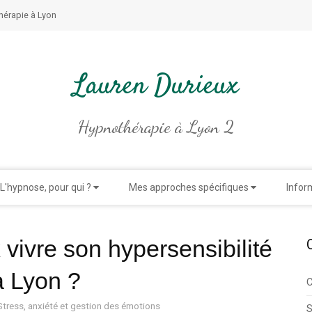
hérapie à Lyon
Lauren Durieux
Hypnothérapie à Lyon 2
L'hypnose, pour qui ?
Mes approches spécifiques
Infor
ivre son hypersensibilité
à Lyon ?
C
Stress, anxiété et gestion des émotions
S