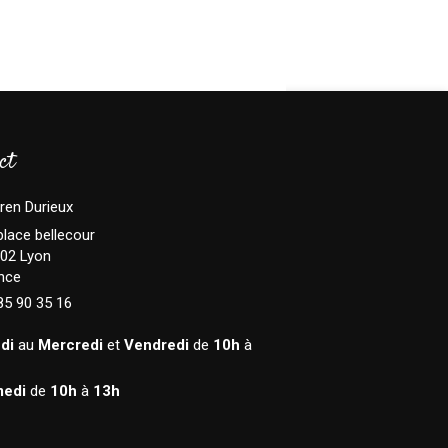
ct
ren Durieux
place bellecour
02
Lyon
nce
85 90 35 16
di
au
Mercredi
et
Vendredi
de
10h
à
edi
de
10h
à
13h