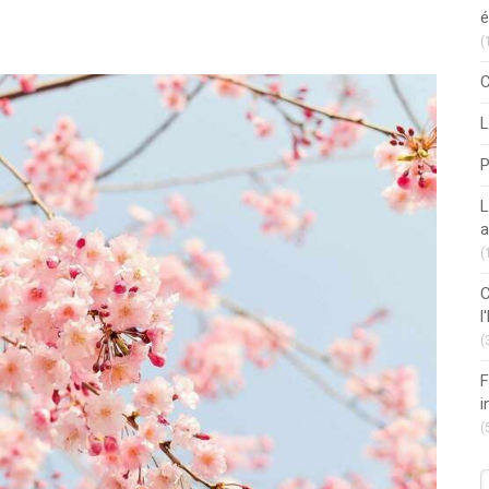
é
(
C
L
P
L
a
(
C
l
(
F
i
(
R