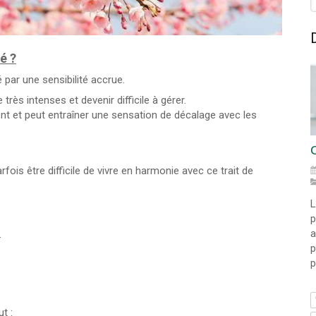
é ?
é par une sensibilité accrue.
rès intenses et devenir difficile à gérer.
t et peut entraîner une sensation de décalage avec les
rfois être difficile de vivre en harmonie avec ce trait de
L
p
?
p
p
t :