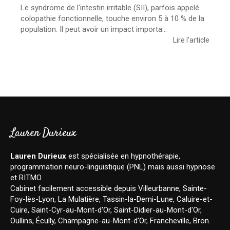
Le syndrome de l'intestin irritable (SII), parfois appelé
colopathie fonctionnelle, touche environ 5 à 10 % de la
population. Il peut avoir un impact importa...
Lire l'article
Lauren Durieux
Lauren Durieux
est spécialisée en hypnothérapie,
programmation neuro-linguistique (PNL) mais aussi hypnose
et RITMO.
Cabinet facilement accessible depuis Villeurbanne, Sainte-
Foy-lès-Lyon, La Mulatière, Tassin-la-Demi-Lune, Caluire-et-
Cuire, Saint-Cyr-au-Mont-d'Or, Saint-Didier-au-Mont-d'Or,
Oullins, Écully, Champagne-au-Mont-d'Or, Francheville, Bron.