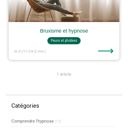
Bruxisme et hypnose
Peurs et phobies
⟶
le 21/11/24
(2 min.)
1 article
Catégories
Comprendre l'hypnose
(17)